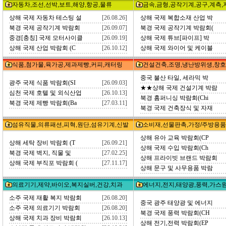
자동차,조선,선박,보트,해양,항공,물류
금속,금형,공작기계,공구,계측,
상해 국제 자동차 테스팅 설
[26.08.26]
상해 국제 복합소재 산업 박
북경 국제 공작기계 박람회
[26.09.07]
북경 국제 공작기계 박람회(
중경[충칭] 국제 모터사이클
[26.09.19]
상해 국제 튜브[파이프] 박
상해 국제 산업 박람회 (C
[26.10.12]
상해 국제 와이어 및 케이블
식품,첨가물,육가공,제과제빵,커피,캐터링
건설건축,조명,냉난방위생,창호
중국 불산 타일, 세라믹 박
광주 국제 식품 박람회(SI
[26.09.03]
★★상해 국제 건설기계 박람
심천 국제 호텔 및 외식산업
[26.10.13]
북경 홈퍼니싱 박람회(Chi
북경 국제 제빵 박람회(Ba
[27.03.11]
북경 국제 건축장식 및 자재
섬유직물,의류패션,피혁,원단,섬유기계,신발
소비재,선물판촉,가정/주방용품
상해 유아 교육 박람회(CP
상해 세탁 장비 박람회 (T
[26.09.21]
상해 국제 수입 박람회(Ch
북경 국제 벽지, 직물 및
[27.02.25]
상해 프라이빗 브랜드 박람회
상해 국제 부직포 박람회 (
[27.11.17]
상해 문구 및 사무용품 박람
의료기기,제약,바이오,복지실버,건강,치과
에너지,전지,태양광,풍력,가스
소주 국제 재활 복지 박람회
[26.08.20]
중국 광주 태양광 및 에너지
소주 국제 의료기기 박람회
[26.08.20]
북경 국제 풍력 박람회(CH
상해 국제 치과 장비 박람회
[26.10.13]
상해 전기,전력 박람회(EP