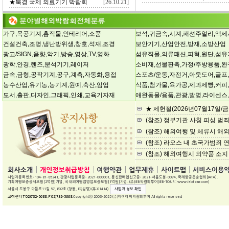
★북경 국제 의료기기 박람회
[26.10.21]
가구,목공기계,홈직물,인테리어,소품
보석,귀금속,시계,패션주얼리,액
건설건축,조명,냉난방위생,창호,석재,조경
보안기기,산업안전,방재,소방산업
광고/SIGN,음향,악기,방송,영상,TV,영화
섬유직물,의류패션,피혁,원단,섬유
광학,안경,렌즈,분석기기,레이저
소비재,선물판촉,가정/주방용품,
금속,금형,공작기계,공구,계측,자동화,용접
스포츠/운동,자전거,아웃도어,골프
농수산업,유기농,농기계,원예,축산,임업
식품,첨가물,육가공,제과제빵,커피
도서,출판,디자인,그래픽,인쇄,교육기자재
애완동물/용품,관광,발명,라이센스
★ 제헌절(2026년07월17일/
(참조) 정부기관 사칭 피싱 범
(참조) 해외여행 및 체류시 
(참조) 라오스 내 초국가범죄 
(참조) 해외여행시 의약품 소지
사업자등록번호: 104-81-85241, 관광사업등록증: 2021-000001, 통신판매업신고증: 2021-서울도봉-0074, 국제항공운송협회[IATA].
기획여행보증공제보험[2억원]가입, 국내외여행업영업보증보험[1억원]가입. (주)IEB박람회투어(IEB-TOUR : www.iebtour.com)
서울시 도봉구 마들로11길 57, 802호 (창동, EQ빌딩) (우:01414)
사업자 정보 확인
고객센터 T:02)732-5688. F:02)732-5668.
Copyrightⓒ 2003-2025 (주)아이이비박람회투어 All rights reserved