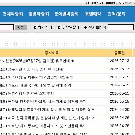
Home
Contact US
Sitem
공지제목
등록일
 제헌절(2026년07월17일/금요일) 휴무안내 ★
2026-07-13
(참조) 정부기관 사칭 피싱 범죄 유의 안내
2026-06-17
(참조) 해외여행 및 체류시 해외감염병 예방수칙
2026-05-15
(참조) 라오스 내 초국가범죄 연루 및 피해 주의
2026-05-15
(참조) 해외여행시 의약품 소지 주의
2026-05-15
(참조) 국가별 전자담배 반입 및 사용 자체를 엄격히 금지
2026-05-15
(참고) 해외박람회 출장관련 개최 정보 및 날짜 꼭 재확인 당부
2026-04-30
(참조) 미국 한국 유학생 및 관광객 대상 개인 간 단기 임대사기
2026-04-28
(참고) 베트남 내 이동수단 이용시 사기 및 기만행위 주의
2026-04-28
(참조) 베트남 호텔 내 카지노·게임시설 이용 시 유의사항
2026-04-28