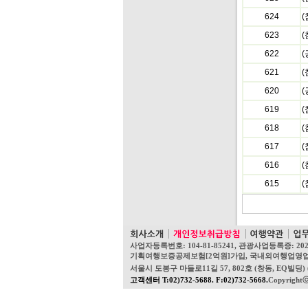
624
623
622
(
621
620
(
619
(
618
617
616
615
사업자등록번호: 104-81-85241, 관광사업등록증: 20
기획여행보증공제보험[2억원]가입, 국내외여행업영업보증보험[1
서울시 도봉구 마들로11길 57, 802호 (창동, EQ빌딩) (우
고객센터 T:02)732-5688. F:02)732-5668.
Copyright