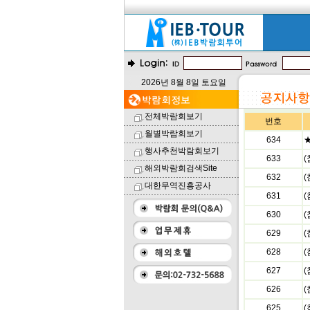
2026년 8월 8일 토요일
전체박람회보기
번호
월별박람회보기
634
★
행사추천박람회보기
633
해외박람회검색Site
632
대한무역진흥공사
631
630
629
628
627
626
625