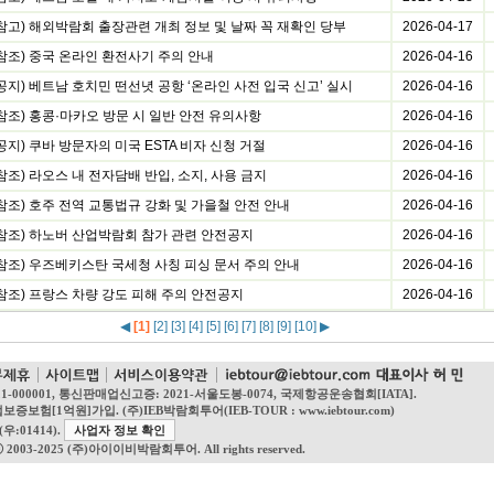
(참고) 해외박람회 출장관련 개최 정보 및 날짜 꼭 재확인 당부
2026-04-17
(참조) 중국 온라인 환전사기 주의 안내
2026-04-16
공지) 베트남 호치민 떤선녓 공항 ‘온라인 사전 입국 신고’ 실시
2026-04-16
(참조) 홍콩·마카오 방문 시 일반 안전 유의사항
2026-04-16
공지) 쿠바 방문자의 미국 ESTA 비자 신청 거절
2026-04-16
참조) 라오스 내 전자담배 반입, 소지, 사용 금지
2026-04-16
(참조) 호주 전역 교통법규 강화 및 가을철 안전 안내
2026-04-16
(참조) 하노버 산업박람회 참가 관련 안전공지
2026-04-16
(참조) 우즈베키스탄 국세청 사칭 피싱 문서 주의 안내
2026-04-16
(참조) 프랑스 차량 강도 피해 주의 안전공지
2026-04-16
◀
[1]
[2]
[3]
[4]
[5]
[6]
[7]
[8]
[9]
[10]
▶
21-000001, 통신판매업신고증: 2021-서울도봉-0074, 국제항공운송협회[IATA].
억원]가입. (주)IEB박람회투어(IEB-TOUR : www.iebtour.com)
:01414).
사업자 정보 확인
ⓒ 2003-2025 (주)아이이비박람회투어. All rights reserved.