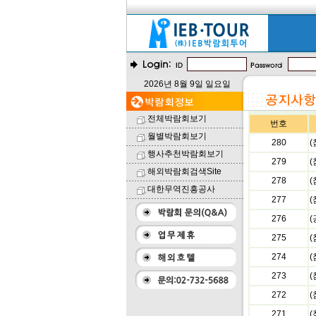
2026년 8월 9일 일요일
전체박람회보기
번호
월별박람회보기
280
행사추천박람회보기
279
해외박람회검색Site
278
대한무역진흥공사
277
276
275
(
274
273
(
272
271