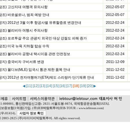
(참조) 고산지대 여행객 유의사항
2012-05-07
참조) 바로셀로나, 범죄 예방 안내
2012-05-07
(공지) 2012년 3월 이후 항공사별 유류할증료 변경안내
2012-02-24
(참조) 볼리비아 여행시 주의사항
2012-02-24
(참조) 포르투갈 주요 관광지 외국인 대상 강절도 피해 증가
2012-02-24
참조) 미국 뉴욕 지하철 탑승 수칙
2012-02-24
(참조) 볼리비아 공항내 택시이용 관련 안전정보
2012-02-24
(공지) 중국비자 구비서류 변경
2011-12-09
공지) 몰디브(MLE) 입국시 통관 제한 품목 안내
2011-12-02
공지) 2012년 전자여행허가(ETA)제도 스리랑카 단기체류 안내
2011-12-02
◀
[11]
[12]
[13]
[14]
[15]
[16]
[17]
[18]
[19]
[20]
▶
21-000001, 통신판매업신고증: 2021-서울도봉-0074, 국제항공운송협회[IATA].
억원]가입. (주)IEB박람회투어(IEB-TOUR : www.iebtour.com)
:01414).
사업자 정보 확인
ⓒ 2003-2025 (주)아이이비박람회투어. All rights reserved.