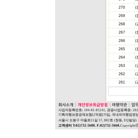
270
269
(
268
267
266
265
(
264
263
262
(
261
(
사업자등록번호: 104-81-85241, 관광사업등록증: 20
기획여행보증공제보험[2억원]가입, 국내외여행업영업보증보험[1
서울시 도봉구 마들로11길 57, 802호 (창동, EQ빌딩) (우
고객센터 T:02)732-5688. F:02)732-5668.
Copyright