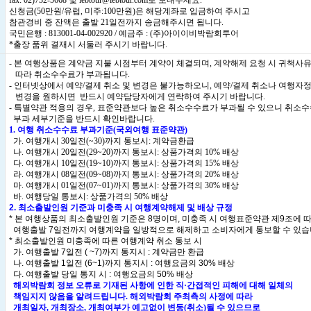
fax: 02)732-5668 및 iebtour@iebtour.com로 보내주세요.
신청금(50만원/유럽, 미주:100만원)은 해당계좌로 입금하여 주시고
참관경비 중 잔액은 출발 21일전까지 송금해주시면 됩니다.
국민은행 : 813001-04-002920 / 예금주 : (주)아이이비박람회투어
*출장 품위 결재시 서둘러 주시기 바랍니다.
- 본 여행상품은 계약금 지불 시점부터 계약이 체결되며, 계약해제 요청 시 귀책사
따라 취소수수료가 부과됩니다.
- 인터넷상에서 예약/결제 취소 및 변경은 불가능하오니, 예약/결제 취소나 여행자
변경을 원하시면 반드시 예약담당자에게 연락하여 주시기 바랍니다.
- 특별약관 적용의 경우, 표준약관보다 높은 취소수수료가 부과될 수 있으니 취소
부과 세부기준을 반드시 확인바랍니다.
1. 여행 취소수수료 부과기준(국외여행 표준약관)
가. 여행개시 30일전(~30)까지 통보시: 계약금환급
나. 여행개시 20일전(29~20)까지 통보시: 상품가격의 10% 배상
다. 여행개시 10일전(19~10)까지 통보시: 상품가격의 15% 배상
라. 여행개시 08일전(09~08)까지 통보시: 상품가격의 20% 배상
마. 여행개시 01일전(07~01)까지 통보시: 상품가격의 30% 배상
바. 여행당일 통보시: 상품가격의 50% 배상
2. 최소출발인원 기준과 미충족 시 여행계약해제 및 배상 규정
* 본 여행상품의 최소출발인원 기준은 8명이며, 미충족 시 여행표준약관 제9조에 
여행출발 7일전까지 여행계약을 일방적으로 해제하고 소비자에게 통보할 수 있습
* 최소출발인원 미충족에 따른 여행계약 취소 통보 시
가. 여행출발 7일전 ( ~7)까지 통지시 : 계약금만 환급
나. 여행출발 1일전 (6~1)까지 통지시 : 여행요금의 30% 배상
다. 여행출발 당일 통지 시 : 여행요금의 50% 배상
해외박람회 정보 오류로 기재된 사항에 인한 직·간접적인 피해에 대해 일체의
책임지지 않음을 알려드립니다. 해외박람회 주최측의 사정에 따라
개최일자, 개최장소, 개최여부가 예고없이 변동(취소)될 수 있으므로