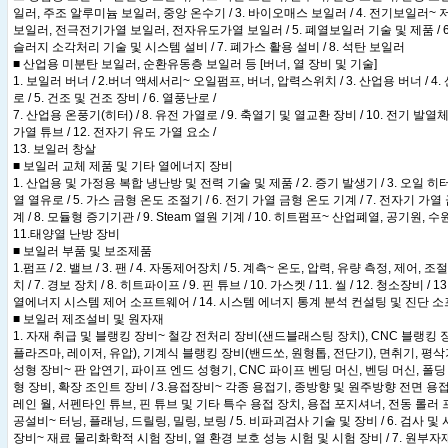
일러, 주조 알루미늄 보일러, 중앙 온수기 / 3. 바이오매스 보일러 / 4. 전기보일러
보일러, 전극전기가열 보일러, 전자유도가열 보일러 / 5. 폐열보일러 기술 및 제품 / 6
슬러지 소각처리 기술 및 시스템 설비 / 7. 폐가스 활용 설비 / 8. 석탄 보일러
■ 산업용 미분탄 보일러, 순환유동층 보일러 등 [버너, 열 장비 및 기술]
1. 보일러 버너 / 2.버너 액세서리~ 오일펌프, 버너, 압력스위치 / 3. 산업용 버너 / 4
로 / 5. 건조 및 건조 장비 / 6. 열풍난로 /
7. 산업용 온풍기(히터) / 8. 유전 가열로 / 9. 축열기 및 열교환 장비 / 10. 전기 발열체 
가열 튜브 / 12. 전자기 유도 가열 요소 /
13. 보일러 창살
■ 보일러 교체 제품 및 기타 열에너지 장비
1. 산업용 및 가정용 복합 냉난방 및 전력 기술 및 제품 / 2. 증기 발생기 / 3. 오일 히터 
열 열유로 / 5. 가스 금형 온도 조절기 / 6. 전기 가열 금형 온도 기계 / 7. 전자기 가열
계 / 8. 모듈형 증기기관 / 9. Steam 열원 기계 / 10. 히트펌프~ 산업폐열, 공기원, 수원
11.태양열 난방 장비
■ 보일러 부품 및 보조제품
1.펌프 / 2. 밸브 / 3. 팬 / 4. 자동제어장치 / 5. 계측~ 온도, 압력, 유량 측정, 제어, 조절
치 / 7. 경보 장치 / 8. 히트파이프 / 9. 핀 튜브 / 10. 가스켓 / 11. 씰 / 12. 청소장비 / 
열에너지 시스템 제어 소프트웨어 / 14. 시스템 에너지 통계 분석 컨설팅 및 진단 
■ 보일러 제조설비 및 원자재
1. 자재 취급 및 블랭킹 장비~ 철강 전처리 장비(샌드블래스팅 장치), CNC 블랭킹 
플라즈마, 레이저, 유압), 기계식 블랭킹 장비(밴드쏘, 원형톱, 전단기), 면취기, 평삭기 
성형 장비~ 판 압연기, 파이프 엔드 성형기, CNC 파이프 벤딩 머신, 벤딩 머신, 폴딩 
형 장비, 확장 조인트 장비 / 3.용접장비~ 각종 용접기, 종방향 및 원주방향 전면 용접
레인 월, 서펜타인 튜브, 핀 튜브 및 기타 특수 용접 장치, 용접 포지셔너, 전동 롤러 프레
공설비~ 터닝, 플래닝, 드릴링, 밀링, 보링 / 5. 비파괴검사 기술 및 장비 / 6. 검사 및
장비~ 재료 물리화학적 시험 장비, 열 환경 보호 성능 시험 및 시험 장비 / 7. 원부자재