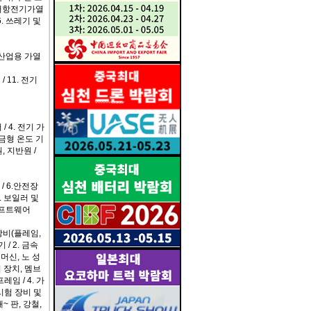
~ 저항전기가열
. 쓰레기 및
. 산업용 가열
/ 11. 전기
/ 4. 전기 가
 금형 온도 기
, 지반원 /
 / 6.안전장
13. 보일러 및
소프트웨어
장비(플레임,
/ 2. 금속
머신, 노 성
 장치, 멤브
임 / 4. 가
 시험 장비 및
~ 판, 강철,