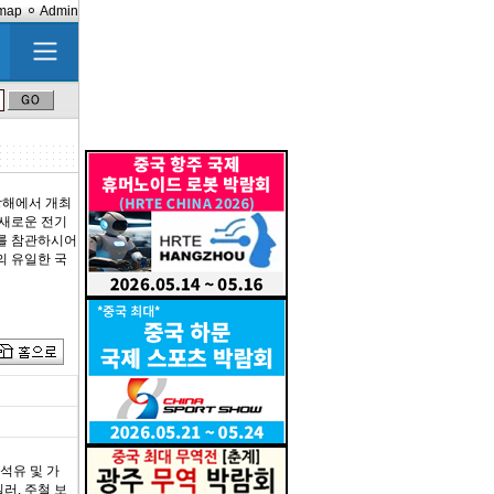
emap
Admin
 상해에서 개최
 새로운 전기
회를 참관하시어
의 유일한 국
 석유 및 가
러, 주철 보