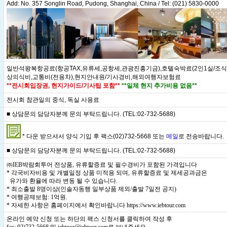
Add: No. 357 Songlin Road, Pudong, Shanghai, China / Tel: (021) 5830-0000
일반석왕복항공료(항공TAX,유류세,공항세,관광진흥기금),호텔숙박료(2인1실/조식
상의식비,교통비(전용차),현지안내원/기사경비,해외여행자보험료
**전시회입장권, 현지가이드/기사팁 포함**
**일체 현지 추가비용 없음**
전시회 참관일의 중식, 독실 사용료
■ 상담문의 담당자분께 문의 부탁드립니다. (TEL:02-732-5688)
* 다운 받으셔서 양식 기입 후 팩스(02)732-5668 또는
메일
로 전송바랍니다.
■ 상담문의 담당자분께 문의 부탁드립니다. (TEL:02-732-5688)
㈜IEB박람회투어 전상품, 유류할증료 및 필수경비가 포함된 가격입니다
* 각국비자비용 및 개별일정 상품 미적용 되며, 유류할증료 및 제세공과금은
유가와 환율에 따라 변동 될 수 있습니다.
* 최소출발 8명이상(인솔자동행 일부상품 제외/출발 7일전 공지)
* 여행공제보험: 1억원.
* 자세한 사항은 홈페이지에서 확인바랍니다
https://www.iebtour.com
온라인 예약 신청 또는 하단의 팩스 신청서를 클릭하여 작성 후