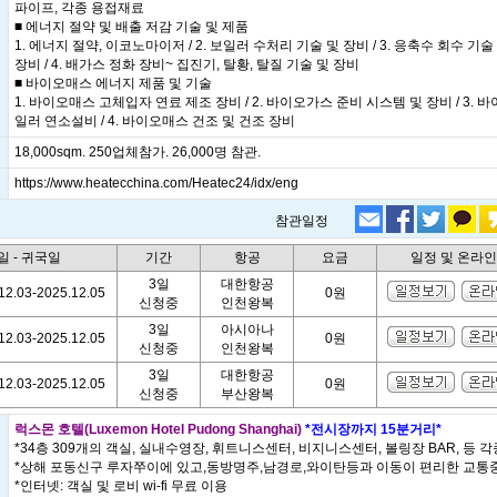
파이프, 각종 용접재료
■ 에너지 절약 및 배출 저감 기술 및 제품
1. 에너지 절약, 이코노마이저 / 2. 보일러 수처리 기술 및 장비 / 3. 응축수 회수 기
장비 / 4. 배가스 정화 장비~ 집진기, 탈황, 탈질 기술 및 장비
■ 바이오매스 에너지 제품 및 기술
1. 바이오매스 고체입자 연료 제조 장비 / 2. 바이오가스 준비 시스템 및 장비 / 3. 
일러 연소설비 / 4. 바이오매스 건조 및 건조 장비
18,000sqm. 250업체참가. 26,000명 참관.
https://www.heatecchina.com/Heatec24/idx/eng
참관일정
일 - 귀국일
기간
항공
요금
일정 및 온라
3일
대한항공
12.03-2025.12.05
0원
신청중
인천왕복
3일
아시아나
12.03-2025.12.05
0원
신청중
인천왕복
3일
대한항공
12.03-2025.12.05
0원
신청중
부산왕복
럭스몬 호텔(Luxemon Hotel Pudong Shanghai)
*전시장까지 15분거리*
*34층 309개의 객실, 실내수영장, 휘트니스센터, 비지니스센터, 볼링장 BAR, 등 
*상해 포동신구 루자쭈이에 있고,동방명주,남경로,와이탄등과 이동이 편리한 교통
*인터넷: 객실 및 로비 wi-fi 무료 이용