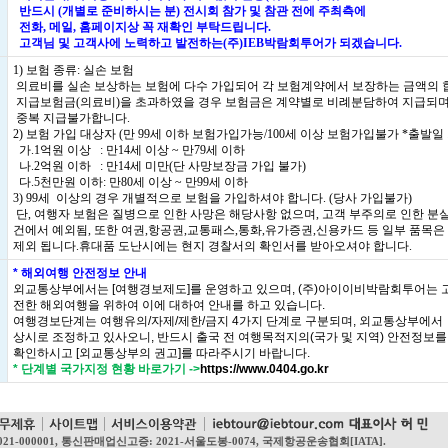
반드시 (개별로 준비하시는 분) 전시회 참가 및 참관 전에 주최측에
전화, 메일, 홈페이지상 꼭 재확인 부탁드립니다.
고객님 및 고객사에 노력하고 발전하는(주)IEB박람회투어가 되겠습니다.
1) 보험 종류: 실손 보험
의료비를 실손 보상하는 보험에 다수 가입되어 각 보험계약에서 보장하는 금액의 
지급보험금(의료비)을 초과하였을 경우 보험금은 계약별로 비례분담하여 지급되며
중복 지급불가합니다.
2) 보험 가입 대상자 (만 99세 이하 보험가입가능/100세 이상 보험가입불가 *출발일
가.1억원 이상 : 만14세 이상 ~ 만79세 이하
나.2억원 이하 : 만14세 미만(단 사망보장금 가입 불가)
다.5천만원 이하: 만80세 이상 ~ 만99세 이하
3) 99세 이상의 경우 개별적으로 보험을 가입하셔야 합니다. (당사 가입불가)
단, 여행자 보험은 질병으로 인한 사망은 해당사항 없으며, 고객 부주의로 인한 분실
건에서 예외됨, 또한 여권,항공권,교통패스,통화,유가증권,신용카드 등 일부 품목은
제외 됩니다.휴대품 도난시에는 현지 경찰서의 확인서를 받아오셔야 합니다.
* 해외여행 안전정보 안내
외교통상부에서는 [여행경보제도]를 운영하고 있으며, (주)아이이비박람회투어는 
전한 해외여행을 위하여 이에 대하여 안내를 하고 있습니다.
여행경보단계는 여행유의/자제/제한/금지 4가지 단계로 구분되며, 외교통상부에서
상시로 조정하고 있사오니, 반드시 출국 전 여행목적지의(국가 및 지역) 안전정보를
확인하시고 [외교통상부의 권고]를 따라주시기 바랍니다.
* 단계별 국가지정 현황 바로가기
->
https://www.0404.go.kr
021-000001, 통신판매업신고증: 2021-서울도봉-0074, 국제항공운송협회[IATA].