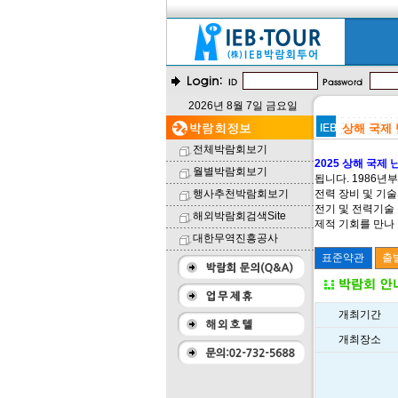
2026년 8월 7일 금요일
상해 국제 난
전체박람회보기
2025 상해 국제 난
월별박람회보기
됩니다. 1986년
행사추천박람회보기
전력 장비 및 기술
전기 및 전력기술 
해외박람회검색Site
제적 기회를 만나
대한무역진흥공사
개최기간
개최장소