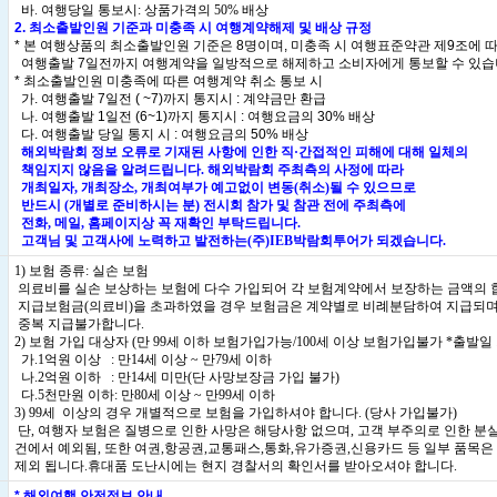
바. 여행당일 통보시: 상품가격의 50% 배상
2. 최소출발인원 기준과 미충족 시 여행계약해제 및 배상 규정
* 본 여행상품의 최소출발인원 기준은 8명이며, 미충족 시 여행표준약관 제9조에 
여행출발 7일전까지 여행계약을 일방적으로 해제하고 소비자에게 통보할 수 있습
* 최소출발인원 미충족에 따른 여행계약 취소 통보 시
가. 여행출발 7일전 ( ~7)까지 통지시 : 계약금만 환급
나. 여행출발 1일전 (6~1)까지 통지시 : 여행요금의 30% 배상
다. 여행출발 당일 통지 시 : 여행요금의 50% 배상
해외박람회 정보 오류로 기재된 사항에 인한 직·간접적인 피해에 대해 일체의
책임지지 않음을 알려드립니다. 해외박람회 주최측의 사정에 따라
개최일자, 개최장소, 개최여부가 예고없이 변동(취소)될 수 있으므로
반드시 (개별로 준비하시는 분) 전시회 참가 및 참관 전에 주최측에
전화, 메일, 홈페이지상 꼭 재확인 부탁드립니다.
고객님 및 고객사에 노력하고 발전하는(주)IEB박람회투어가 되겠습니다.
1) 보험 종류: 실손 보험
의료비를 실손 보상하는 보험에 다수 가입되어 각 보험계약에서 보장하는 금액의 
지급보험금(의료비)을 초과하였을 경우 보험금은 계약별로 비례분담하여 지급되며
중복 지급불가합니다.
2) 보험 가입 대상자 (만 99세 이하 보험가입가능/100세 이상 보험가입불가 *출발일
가.1억원 이상 : 만14세 이상 ~ 만79세 이하
나.2억원 이하 : 만14세 미만(단 사망보장금 가입 불가)
다.5천만원 이하: 만80세 이상 ~ 만99세 이하
3) 99세 이상의 경우 개별적으로 보험을 가입하셔야 합니다. (당사 가입불가)
단, 여행자 보험은 질병으로 인한 사망은 해당사항 없으며, 고객 부주의로 인한 분실
건에서 예외됨, 또한 여권,항공권,교통패스,통화,유가증권,신용카드 등 일부 품목은
제외 됩니다.휴대품 도난시에는 현지 경찰서의 확인서를 받아오셔야 합니다.
* 해외여행 안전정보 안내