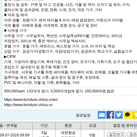
홈장식 및 섬유 : 카펫 및 러그, 인공꽃, 사진, 거울 및 액자, 도자기 및 유리, 수지,
플라스틱 및 금속공예, 조명, 전화, 시계, 조각, 작은 가구, 기타
▶야외 및 레저
야외 생활 : 정원가구, 레저 테이블 & 의자, 태양 음영장비, 아웃도어 아이템
야외 활동 : 바베큐 용품, 야외텐트, 정원 장식, 공구 및 장비
▶사무용 가구
사무용 가구 : 사무실좌석, 책선반, 사무실책상/테이블, 안전캐비닛, 파티션
저장장치, 파티션 벽, 충전 캐비닛, 사무실 액세서리
호텔 가구 : 호텔 가구, 매트리스, 레스토랑 가구, 소파, 바 의자 및 책상
상업 가구 : 공공가구(공항가구, 극장/강당가구), 공공좌석, 학교가구, 실험실가구
▶CIFM
기계 : 가장자리 밴딩기계, 목재가공, 건조 장비, 조각기계, 가죽기계, 도구 및 절단기
공압도구, 실내장식 및 침구용 재봉기계
가구재료 : 사무용 가구를 위한 세미제품, 하드웨어 피팅, 반제품, 모듈형 가구를 위
알루미늄 섹션, 패널 및 스톤, 실내 장식 및 침구류, 포장재료,
PVC 및 베니어판, 직물 및 가죽, 화학물질, 기타
300,000sqm. 133개국 참가, 3,500여개업체 참가, 160,000여명 참관.
https://www.furniture-china.cn/en
https://www.furniture-china.cn
참관일정
일 - 귀국일
기간
항공
요금
일정 및 온라
3일
대한항공
09.07-2026.09.09
0원