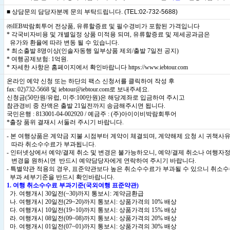
■ 상담문의 담당자분께 문의 부탁드립니다. (TEL:02-732-5688)
㈜IEB박람회투어 전상품, 유류할증료 및 필수경비가 포함된 가격입니다
* 각국비자비용 및 개별일정 상품 미적용 되며, 유류할증료 및 제세공과금은
유가와 환율에 따라 변동 될 수 있습니다.
* 최소출발 8명이상(인솔자동행 일부상품 제외/출발 7일전 공지)
* 여행공제보험: 1억원.
* 자세한 사항은 홈페이지에서 확인바랍니다
https://www.iebtour.com
온라인 예약 신청 또는 하단의 팩스 신청서를 클릭하여 작성 후
fax: 02)732-5668 및 iebtour@iebtour.com로 보내주세요.
신청금(50만원/유럽, 미주:100만원)은 해당계좌로 입금하여 주시고
참관경비 중 잔액은 출발 21일전까지 송금해주시면 됩니다.
국민은행 : 813001-04-002920 / 예금주 : (주)아이이비박람회투어
*출장 품위 결재시 서둘러 주시기 바랍니다.
- 본 여행상품은 계약금 지불 시점부터 계약이 체결되며, 계약해제 요청 시 귀책사
따라 취소수수료가 부과됩니다.
- 인터넷상에서 예약/결제 취소 및 변경은 불가능하오니, 예약/결제 취소나 여행자
변경을 원하시면 반드시 예약담당자에게 연락하여 주시기 바랍니다.
- 특별약관 적용의 경우, 표준약관보다 높은 취소수수료가 부과될 수 있으니 취소
부과 세부기준을 반드시 확인바랍니다.
1. 여행 취소수수료 부과기준(국외여행 표준약관)
가. 여행개시 30일전(~30)까지 통보시: 계약금환급
나. 여행개시 20일전(29~20)까지 통보시: 상품가격의 10% 배상
다. 여행개시 10일전(19~10)까지 통보시: 상품가격의 15% 배상
라. 여행개시 08일전(09~08)까지 통보시: 상품가격의 20% 배상
마. 여행개시 01일전(07~01)까지 통보시: 상품가격의 30% 배상