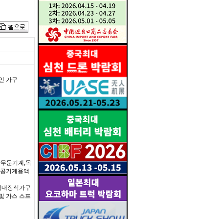
인 가구
나무문기계,목
목공기계용액
품,실내장식가구
 및 가스 스프