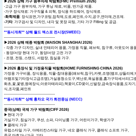
▶2026 상해 가구 원부자재 박람회(FMC Premium 2026)
-고급 가구 원부자재, 가구 튜닝 재료, 비품, 반가공 제품.
-가구 장식재료: 가구직물 & 피혁, 장식용 하드웨어, 장식재료.
-화학제품
: 장식표면,가구코팅,접착제,도료,페인트,수지,공구,연마재,건조제.
-기타
: 가구검사 및 디자인, 내각 및 옷장 피팅, 기타 가구 Fitting 및 공급.
------------------------------------------
**동시개최** 상해 월드 엑스포 전시장(SWEEC)
------------------------------------------
▶2026 상해 메종 박람회 (MAISON SHANGHAI 2026)
- 각종 가구 디자인, 실내 인테리어 용품, 가정용 직물, 페브릭, 침구류, 아웃도어 용품
- 동양/서양 현대 가구, 동양/서양 고전 가구
- 조명, 전등, 스탠드, 서랍장, 침실용 가구.
------------------------------------------
▶2026 홈장식 및 가정용직물 박람회(HOME FURNISHING CHINA 2026)
가정용 가구비품, 장식용품, 직물-침대용품(패브릭,침구),카펫,조명(램프,샹들리에
어램프및기타장식고급조명),거실용청소도구,벽난로,욕실용품,홈가구악세서리(그림,
화초,꽃,꽃병,원예장식,아로마테라피),책꽂이,CD꽂이,신발장,금속장식용품,도자기
식,조각품,페인트
------------------------------------------
**동시개최** 상해 홍차오 국가 회전중심 (NECC)
------------------------------------------
중국(상해) 국제 가구 박람회(CIFF 2026)
▶현대 가구
거실가구, 침실가구, 쿠션, 소파, 다이닝룸 가구, 어린이가구, 학생가구
▶클래식 가구
유럽스타일 가구, 아메리칸스타일 가구, 네오 클래식 가구, 클래식 소프트 가구,
중국 마호가니가구, 기타