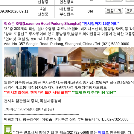
신청중
인천왕복
4일
대한항공
09.08-2026.09.11
0원
신청중
부산왕복
럭스몬 호텔(Luxemon Hotel Pudong Shanghai)
*전시장까지 15분거리*
*34층 309개의 객실, 실내수영장, 휘트니스센터, 비지니스센터, 볼링장 BAR, 등 
*상해 포동신구 루자쭈이에 있고,동방명주,남경로,와이탄등과 이동이 편리한 교통
*인터넷: 객실 및 로비 wi-fi 무료 이용
Add: No. 357 Songlin Road, Pudong, Shanghai, China / Tel: (021) 5830-0000
일반석왕복항공료(항공TAX,유류세,공항세,관광진흥기금),호텔숙박료(2인1실/조식
상의식비,교통비(전용차),현지안내원/기사경비,해외여행자보험료
**전시회입장권, 현지가이드/기사팁 포함**
**일체 현지 추가비용 없음**
전시회 참관일의 중식, 독실사용경비
1차마감 : 2026년08월07일 (금)
---------------------------------------------------------------
박람회기간 항공좌석이 어렵습니다. 빠른 신청 부탁드립니다.TEL.02-732-5688
* 다운 받으셔서 양식 기입 후 팩스(02)732-5668 또는
메일
로 전송바랍니다.