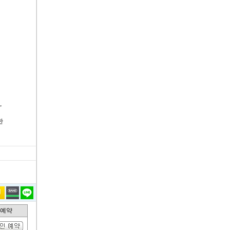
,
한
인예약