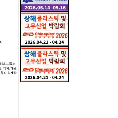
.
,벽램프,플로
 액자,거울,
,유리,석제장