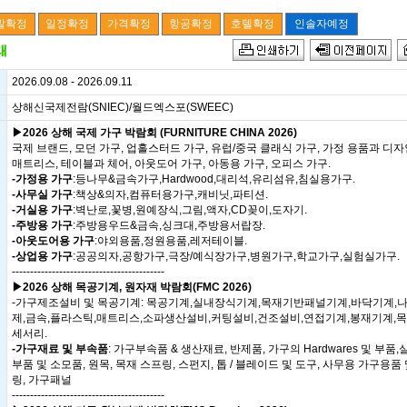
2026.09.08 - 2026.09.11
상해신국제전람(SNIEC)/월드엑스포(SWEEC)
▶2026 상해 국제 가구 박람회 (FURNITURE CHINA 2026)
국제 브랜드, 모던 가구, 업홀스터드 가구, 유럽/중국 클래식 가구, 가정 용품과 디자
매트리스, 테이블과 체어, 아웃도어 가구, 아동용 가구, 오피스 가구.
-가정용 가구
:등나무&금속가구,Hardwood,대리석,유리섬유,침실용가구.
-사무실 가구
:책상&의자,컴퓨터용가구,캐비닛,파티션.
-거실용 가구
:벽난로,꽃병,원예장식,그림,액자,CD꽂이,도자기.
-주방용 가구
:주방용우드&금속,싱크대,주방용서랍장.
-아웃도어용 가구
:야외용품,정원용품,레저테이블.
-상업용 가구
:공공의자,공항가구,극장/예식장가구,병원가구,학교가구,실험실가구.
------------------------------------------
▶2026 상해 목공기계, 원자재 박람회(FMC 2026)
-가구제조설비 및 목공기계: 목공기계,실내장식기계,목재기반패널기계,바닥기계,
제,금속,플라스틱,매트리스,소파생산설비,커팅설비,건조설비,연접기계,봉재기계,
세서리.
-가구재료 및 부속품
: 가구부속품 & 생산재료, 반제품, 가구의 Hardwares 및 부
부품 및 소모품, 원목, 목재 스프링, 스펀지, 톱 / 블레이드 및 도구, 사무용 가구용품
링, 가구패널
------------------------------------------