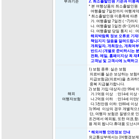
부과기준
2. 최소출발인원 기준과 미충족
* 본 여행상품의 최소출발인원
여행출발 7일전까지 여행계약
* 최소출발인원 미충족에 따른
가. 여행출발 7일전 ( ~7)까지
나. 여행출발 1일전 (6~1)까
다. 여행출발 당일 통지 시 : 
해외박람회 정보 오류로 기재된
책임지지 않음을 알려드립니다
개최일자, 개최장소, 개최여부
반드시 (개별로 준비하시는 분
전화, 메일, 홈페이지상 꼭 
고객님 및 고객사에 노력하고 
1) 보험 종류: 실손 보험
의료비를 실손 보상하는 보험에
지급보험금(의료비)을 초과하
중복 지급불가합니다.
2) 보험 가입 대상자 (만 99
해외
가.1억원 이상 : 만14세 이상 
여행자보험
나.2억원 이하 : 만14세 미만
다.5천만원 이하: 만80세 이상 
3) 99세 이상의 경우 개별적
단, 여행자 보험은 질병으로 인
조건에서 예외됨, 또한 여권,항
용 제외 됩니다.휴대품 도난시
* 해외여행 안전정보 안내
외교통상부에서는 [여행경보제