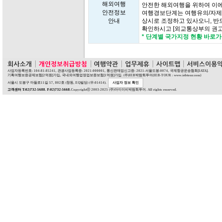
해외여행
안전한 해외여행을 위하여 이에
안전정보
여행경보단계는 여행유의/자제/
안내
상시로 조정하고 있사오니, 반
확인하시고 [외교통상부의 권고
* 단계별 국가지정 현황 바로
사업자등록번호: 104-81-85241, 관광사업등록증: 2021-000001, 통신판매업신고증: 2021-서울도봉-0074, 국제항공운송협회[IATA].
기획여행보증공제보험[2억원]가입, 국내외여행업영업보증보험[1억원]가입. (주)IEB박람회투어(IEB-TOUR : www.iebtour.com)
서울시 도봉구 마들로11길 57, 802호 (창동, EQ빌딩) (우:01414).
사업자 정보 확인
고객센터 T:02)732-5688. F:02)732-5668.
Copyrightⓒ 2003-2025 (주)아이이비박람회투어. All rights reserved.