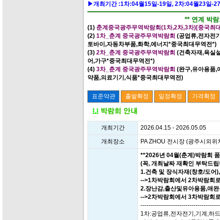
▶개최기간 :1차:04월15일-19일, 2차:04월23일-27
** 연계 박람
(1)
춘계중국광주무역박람회(1차,2차,3차)[중국최
(2)
1차_춘계 중국광주무역박람회
(공업류,전자전
토바이,자동차부품,화학,에너지*중국최대무역전*)
(3)
2차_춘계 중국광주무역박람회
(건축자재,욕실
어,가구*중국최대무역전*)
(4)
3차_춘계 중국광주무역박람회
(완구,유아용품,
약품,의료기기,식품*중국최대무역전)
개최기간
2026.04.15 - 2026.05.05
개최장소
PA ZHOU 전시장 (광주시외위치
**2026년 04월(춘계)박람회
(꼭, 개최날짜 재확인 부탁드립
1.건축 및 장식자재(창호/도어
-->1차박람회에서 2차박람회
2.장난감,출산및유아용품,애
-->2차박람회에서 3차박람회
----------------------------------------
1차:공업류,전자전기,기계,하