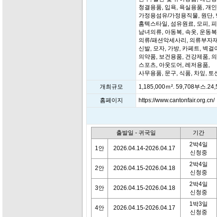
청결용품, 입욕, 욕실용품, 개
가정용섬유/가정용직물, 원단,
홈텍스타일, 섬유원료, 모피, 피
남녀의류, 아동복, 속옷, 운동복
의류/패션악세사리, 의류부자재
신발, 모자, 가방, 카페트, 벽걸
의약품, 보건용품, 건강제품, 
스포츠, 아웃도어, 레저용품,
사무용품, 문구, 식품, 차잎, 토
개최규모
1,185,000ｍ². 59,708부스
홈페이지
https://www.cantonfair.org.cn/
출발일 - 귀국일
기간
2박4일
1안
2026.04.14-2026.04.17
신청중
2박4일
2안
2026.04.15-2026.04.18
신청중
2박4일
3안
2026.04.15-2026.04.18
신청중
1박3일
4안
2026.04.15-2026.04.17
신청중