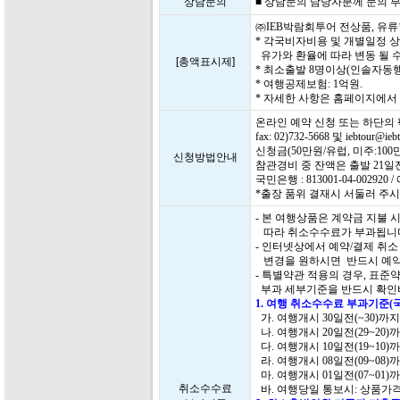
상담문의
■ 상담문의 담당자분께 문의 부탁드
㈜IEB박람회투어 전상품, 유
* 각국비자비용 및 개별일정 
유가와 환율에 따라 변동 될 수
[총액표시제]
* 최소출발 8명이상(인솔자동행
* 여행공제보험: 1억원.
* 자세한 사항은 홈페이지에
온라인 예약 신청 또는 하단의
fax: 02)732-5668 및 iebtour
신청금(50만원/유럽, 미주:1
신청방법안내
참관경비 중 잔액은 출발 21
국민은행 : 813001-04-0029
*출장 품위 결재시 서둘러 주시
- 본 여행상품은 계약금 지불
따라 취소수수료가 부과됩니
- 인터넷상에서 예약/결제 취
변경을 원하시면 반드시 예약
- 특별약관 적용의 경우, 표
부과 세부기준을 반드시 확인
1. 여행 취소수수료 부과기준(
가. 여행개시 30일전(~30)까
나. 여행개시 20일전(29~20)
다. 여행개시 10일전(19~10)
라. 여행개시 08일전(09~08)
마. 여행개시 01일전(07~01)
취소수수료
바. 여행당일 통보시: 상품가격