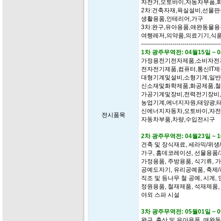
자전거,오토바이,자동차부품,
2차:건축자재,욕실설비,선물판
생활용품,인테리어,가구
3차:완구,유아용품,애완동물용
여행레저,의약품,의료기기,식
----------------------------------------
1차 광주무역전: 04월15일 ~
가정용전기전자제품,소비자전
전자전기제품,컴퓨터,통신IT제
대형기계및설비,소형기계,일
신소재및화학제품,화공제품,철
가공기계및장비,전력전기장비,
농업기계,에너지자원,태양광,
신에너지자동차,오토바이,자전
전시품목
자동차부품,차량,수입전시구
2차 광주무역전: 04월23일 ~
건축 및 장식재료, 세라믹/위생
가구, 홈데코레이션, 선물용품
가정용품, 주방용품, 식기류, 
공예도자기, 유리공예품, 축제
직조 및 등나무 철 공예, 시계, 
정원용품, 철재제품, 석재제품,
야외 스파 시설
3차 광주무역전: 05월01일 ~
완구, 출산 및 유아용품, 애완