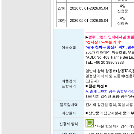
4일
27안
2026.05.01-2026.05.04
신청중
4일
28안
2026.05.01-2026.05.04
신청중
▶
광주 그랜드 인터내셔널 호텔(Grand
*전시장 15-20분 거리*
*광주 천하구 중심지 위치, 광
이용호텔
251개의 현대적 특급호텔, 무료
*ADD: No. 468 Tianhe Bei L
TEL: +86 20 3880 3333
일반석 왕복 항공료(항공TAX,
일정상의 식비 및 교통비(전용
여행경비
(신규자).
포함내역
■ 참관 특전 ■
A. 춘계 139회 광주 종합무역전 (1
1)전시회 입장권 포함(광주/신규
불포함내역
전시회 참관일 중식, 독실 사용
마감일자
■ 상담문의 담당자분께 문의 부탁드
신청서 양식
* 다운 받으셔서 양식 기입 