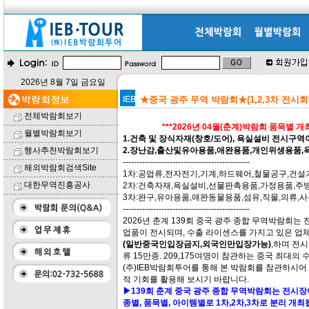
2026년 8월 7일 금요일
★중국 광주 무역 박람회★(1,2,3차 전시
전체박람회보기
***2026년 04월(춘계)박람회 품목별 
월별박람회보기
1.건축 및 장식자재(창호/도어), 욕실설비 전시구
행사추천박람회보기
2.장난감,출산및유아용품,애완용품,개인위생용품,
----------------------------------------------
해외박람회검색Site
1차:공업류,전자전기,기계,하드웨어,철물공구,건설
대한무역진흥공사
2차:건축자재,욕실설비,선물판촉용품,가정용품,주
3차:완구,유아용품,애완동물용품,섬유,직물,의류,
----------------------------------------------
2026년 춘계 139회 중국 광주 종합 무역박람회는
업품이 전시되며, 수출 라이센스를 가지고 있은 업체
(일반중국인입장금지,외국인만입장가능)
,하며 전시규
류 15만종. 209,175여명이 참관하는 중국 최대
(주)IEB박람회투어를 통해 본 박람회를 참관하시어
적 기회를 활용해 보시기 바랍니다.
▶139회 춘계 중국 광주 종합 무역박람회는 전시장
종별, 품목별, 아이템별로 1차,2차,3차로 분리 개최