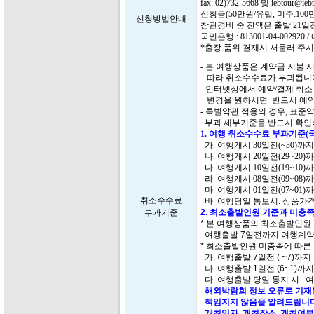
fax: 02)732-5668 및 iebtour
신청금(50만원/유럽, 미주:1
신청방법안내
참관경비 중 잔액은 출발 21
국민은행 : 813001-04-0029
*출장 품위 결재시 서둘러 주시
- 본 여행상품은 계약금 지불
따라 취소수수료가 부과됩니
- 인터넷상에서 예약/결제 취
변경을 원하시면 반드시 예약
- 특별약관 적용의 경우, 표
부과 세부기준을 반드시 확인
1. 여행 취소수수료 부과기준(
가. 여행개시 30일전(~30)까
나. 여행개시 20일전(29~20)
다. 여행개시 10일전(19~10)
라. 여행개시 08일전(09~08)
마. 여행개시 01일전(07~01)
취소수수료
바. 여행당일 통보시: 상품가격
부과기준
2. 최소출발인원 기준과 미충족
* 본 여행상품의 최소출발인원
여행출발 7일전까지 여행계약
* 최소출발인원 미충족에 따른
가. 여행출발 7일전 ( ~7)까지
나. 여행출발 1일전 (6~1)까
다. 여행출발 당일 통지 시 : 
해외박람회 정보 오류로 기재된
책임지지 않음을 알려드립니다
개최일자, 개최장소, 개최여부