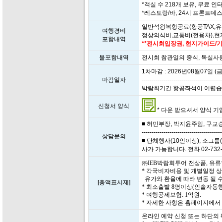
*객실 수 218개 보유, 무료 인터
*레스토랑/바, 24시 프론트데
일반석왕복항공료(항공TAX,유
여행경비
정상의식비,교통비(전용차),
포함내역
**전시회입장권, 현지가이드/기
불포함내역
전시회 참관일의 중식, 독실사
1차마감 : 2026년08월07일 (금
마감일자
----------------------------------------
박람회기간 항공좌석이 어렵습니다.
신청서 양식
* 다운 받으셔서 양식 기입 
■ 허민부장, 박지윤주임, 구교승이사 
----------------------------------------
상담문의
■ 단체행사(10인이상), 소그룹(
사가 가능합니다. 전화 02-732-5
㈜IEB박람회투어 전상품, 유
* 각국비자비용 및 개별일정 
유가와 환율에 따라 변동 될 수
[총액표시제]
* 최소출발 8명이상(인솔자동행
* 여행공제보험: 1억원.
* 자세한 사항은 홈페이지에
온라인 예약 신청 또는 하단의