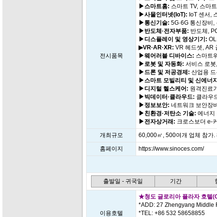
▶스마트홈:
스마트 TV, 스마트
▶사물인터넷(IoT):
IoT 센서
▶통신기술:
5G·6G 통신장비,
▶반도체·전자부품:
반도체, P
▶디스플레이 및 영상기기:
OL
▶VR·AR·XR:
VR 헤드셋, AR
전시품목
▶웨어러블 디바이스:
스마트워
▶로봇 및 자동화:
서비스 로봇,
▶드론 및 저공경제:
산업용 드론
▶스마트 모빌리티 및 신에너지
▶디지털 헬스케어:
원격진료기
▶빅데이터·클라우드:
클라우드
▶정보보안:
네트워크 보안장비
▶친환경·저탄소 기술:
에너지 
▶전자상거래:
크로스보더 e-
개최규모
60,000㎡, 500여개 업체 참가.
홈페이지
https://www.sinoces.com/
출발일 - 귀국일
기간
★청도 글로리아 플라자 호텔(Gloria
*ADD: 27 Zhengyang Middle 
이용호텔
*TEL: +86 532 58658855