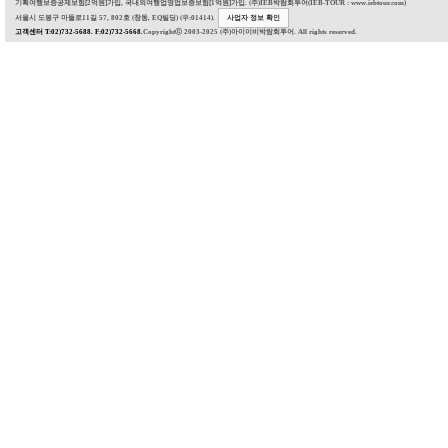
기획여행보증공제보험[2억원]가입, 국내외여행업영업보증보험[1억원]가입. (주)IEB박람회투어(IEB-TOUR : www.iebtour.com)
서울시 도봉구 마들로11길 57, 802호 (창동, EQ빌딩) (우:01414).
사업자 정보 확인
고객센터 T:02)732-5688. F:02)732-5668.
Copyrightⓒ 2003-2025 (주)아이이비박람회투어. All rights reserved.