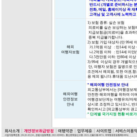
반드시 (개별로 준비하시는 분
전화, 메일, 홈페이지상 꼭 
고객님 및 고객사에 노력하고 
1) 보험 종류: 실손 보험
의료비를 실손 보상하는 보험에
지급보험금(의료비)을 초과하
중복 지급불가합니다.
2) 보험 가입 대상자 (만 99
해외
가.1억원 이상 : 만14세 이상 
여행자보험
나.2억원 이하 : 만14세 미만
다.5천만원 이하: 만80세 이상 
3) 99세 이상의 경우 개별적
단, 여행자 보험은 질병으로 인
조건에서 예외됨, 또한 여권,항
용 제외 됩니다.휴대품 도난시
* 해외여행 안전정보 안내
외교통상부에서는 [여행경보제
해외여행
안전한 해외여행을 위하여 이에
안전정보
여행경보단계는 여행유의/자제/
안내
상시로 조정하고 있사오니, 반
확인하시고 [외교통상부의 권고
* 단계별 국가지정 현황 바로
사업자등록번호: 104-81-85241, 관광사업등록증: 2021-000001, 통신판매업신고증: 2021-서울도봉-0074, 국제항공운송협회[IATA].