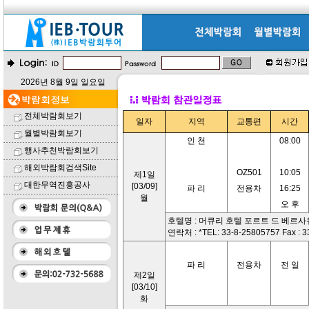
2026년 8월 9일 일요일
전체박람회보기
일자
지역
교통편
시간
월별박람회보기
인 천
08:00
행사추천박람회보기
해외박람회검색Site
OZ501
10:05
제1일
대한무역진흥공사
[03/09]
파 리
전용차
16:25
월
오 후
호텔명 : 머큐리 호텔 포르트 드 베르사
연락처 : *TEL: 33-8-25805757 Fax : 
파 리
전용차
전 일
제2일
[03/10]
화