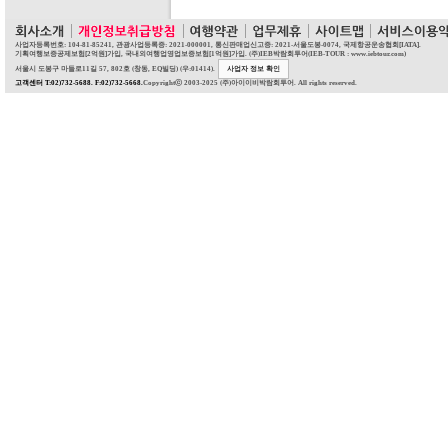
사업자등록번호: 104-81-85241, 관광사업등록증: 2021-000001, 통신판매업신고증: 2021-서울도봉-0074, 국제항공운송협회[IATA].
기획여행보증공제보험[2억원]가입, 국내외여행업영업보증보험[1억원]가입. (주)IEB박람회투어(IEB-TOUR : www.iebtour.com)
서울시 도봉구 마들로11길 57, 802호 (창동, EQ빌딩) (우:01414).
사업자 정보 확인
고객센터 T:02)732-5688. F:02)732-5668.
Copyrightⓒ 2003-2025 (주)아이이비박람회투어. All rights reserved.