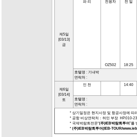
파 리
전용차
전 일
제5일
[03/13]
금
OZ502
18:25
호텔명 : 기내박
연락처 :
인 천
14:40
제6일
[03/14]
호텔명 :
토
연락처 :
* 상기일정은 현지사정 및 항공사정에 따라
* 공항 비상연락처：허민 부장 HP.010-230
* 국제박람회전문“
(주)IEB박람회투어
”를
*
(주)IEB박람회투어(IEB-TOUR/www.iebt