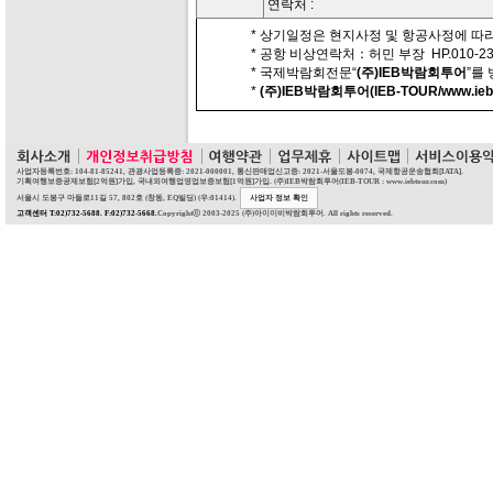
연락처 :
* 상기일정은 현지사정 및 항공사정에 따라
* 공항 비상연락처：허민 부장 HP.010-230
* 국제박람회전문“
(주)IEB박람회투어
”를
*
(주)IEB박람회투어(IEB-TOUR/www.iebt
사업자등록번호: 104-81-85241, 관광사업등록증: 2021-000001, 통신판매업신고증: 2021-서울도봉-0074, 국제항공운송협회[IATA].
기획여행보증공제보험[2억원]가입, 국내외여행업영업보증보험[1억원]가입. (주)IEB박람회투어(IEB-TOUR : www.iebtour.com)
서울시 도봉구 마들로11길 57, 802호 (창동, EQ빌딩) (우:01414).
사업자 정보 확인
고객센터 T:02)732-5688. F:02)732-5668.
Copyrightⓒ 2003-2025 (주)아이이비박람회투어. All rights reserved.