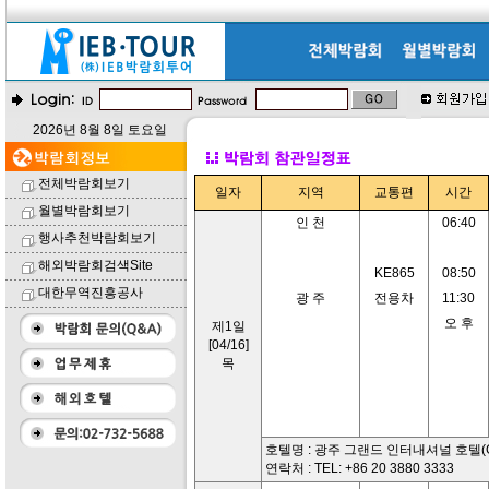
2026년 8월 8일 토요일
전체박람회보기
일자
지역
교통편
시간
월별박람회보기
인 천
06:40
행사추천박람회보기
해외박람회검색Site
KE865
08:50
대한무역진흥공사
광 주
전용차
11:30
오 후
제1일
[04/16]
목
호텔명 : 광주 그랜드 인터내셔널 호텔(Grand I
연락처 : TEL: +86 20 3880 3333