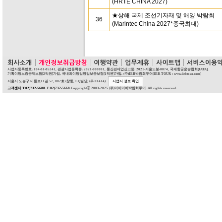
(HRTE CHINA 2027)
★상해 국제 조선기자재 및 해양 박람회
36
(Marintec China 2027*중국최대)
사업자등록번호: 104-81-85241, 관광사업등록증: 2021-000001, 통신판매업신고증: 2021-서울도봉-0074, 국제항공운송협회[IATA].
기획여행보증공제보험[2억원]가입, 국내외여행업영업보증보험[1억원]가입. (주)IEB박람회투어(IEB-TOUR : www.iebtour.com)
서울시 도봉구 마들로11길 57, 802호 (창동, EQ빌딩) (우:01414).
사업자 정보 확인
고객센터 T:02)732-5688. F:02)732-5668.
Copyrightⓒ 2003-2025 (주)아이이비박람회투어. All rights reserved.