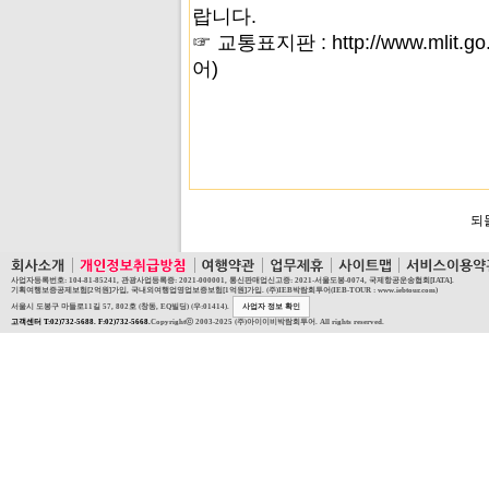
랍니다.
☞ 교통표지판 : http://www.mlit.go.jp
어)
되
사업자등록번호: 104-81-85241, 관광사업등록증: 2021-000001, 통신판매업신고증: 2021-서울도봉-0074, 국제항공운송협회[IATA].
기획여행보증공제보험[2억원]가입, 국내외여행업영업보증보험[1억원]가입. (주)IEB박람회투어(IEB-TOUR : www.iebtour.com)
서울시 도봉구 마들로11길 57, 802호 (창동, EQ빌딩) (우:01414).
사업자 정보 확인
고객센터 T:02)732-5688. F:02)732-5668.
Copyrightⓒ 2003-2025 (주)아이이비박람회투어. All rights reserved.