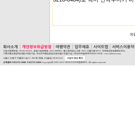
되
사업자등록번호: 104-81-85241, 관광사업등록증: 2021-000001, 통신판매업신고증: 2021-서울도봉-0074, 국제항공운송협회[IATA].
기획여행보증공제보험[2억원]가입, 국내외여행업영업보증보험[1억원]가입. (주)IEB박람회투어(IEB-TOUR : www.iebtour.com)
서울시 도봉구 마들로11길 57, 802호 (창동, EQ빌딩) (우:01414).
사업자 정보 확인
고객센터 T:02)732-5688. F:02)732-5668.
Copyrightⓒ 2003-2025 (주)아이이비박람회투어. All rights reserved.