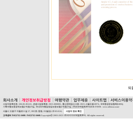
되
사업자등록번호: 104-81-85241, 관광사업등록증: 2021-000001, 통신판매업신고증: 2021-서울도봉-0074, 국제항공운송협회[IATA].
기획여행보증공제보험[2억원]가입, 국내외여행업영업보증보험[1억원]가입. (주)IEB박람회투어(IEB-TOUR : www.iebtour.com)
서울시 도봉구 마들로11길 57, 802호 (창동, EQ빌딩) (우:01414).
사업자 정보 확인
고객센터 T:02)732-5688. F:02)732-5668.
Copyrightⓒ 2003-2025 (주)아이이비박람회투어. All rights reserved.