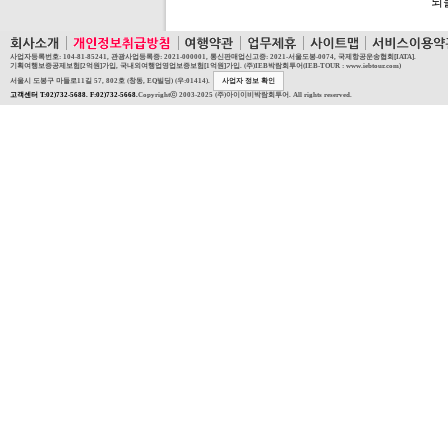
되
사업자등록번호: 104-81-85241, 관광사업등록증: 2021-000001, 통신판매업신고증: 2021-서울도봉-0074, 국제항공운송협회[IATA].
기획여행보증공제보험[2억원]가입, 국내외여행업영업보증보험[1억원]가입. (주)IEB박람회투어(IEB-TOUR : www.iebtour.com)
서울시 도봉구 마들로11길 57, 802호 (창동, EQ빌딩) (우:01414).
사업자 정보 확인
고객센터 T:02)732-5688. F:02)732-5668.
Copyrightⓒ 2003-2025 (주)아이이비박람회투어. All rights reserved.