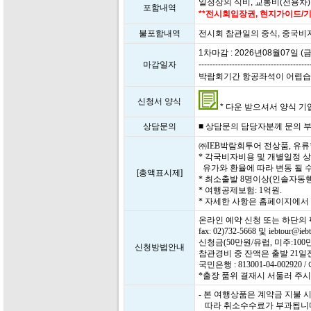
일정상의 식비, 교통비(전용차)
포함내역
**전시회입장권, 현지가이드/기
불포함내역
전시회 참관일의 중식, 중국비
1차마감 : 2026년08월07일 (금
마감일자
----------------------------------------
박람회기간 항공좌석이 어렵습니다.
신청서 양식
* 다운 받으셔서 양식 기입 
상담문의
■ 상담문의 담당자분께 문의 부탁드
㈜IEB박람회투어 전상품, 유
* 각국비자비용 및 개별일정 
유가와 환율에 따라 변동 될 수
[총액표시제]
* 최소출발 8명이상(인솔자동행
* 여행공제보험: 1억원.
* 자세한 사항은 홈페이지에
온라인 예약 신청 또는 하단의
fax: 02)732-5668 및 iebtour
신청금(50만원/유럽, 미주:1
신청방법안내
참관경비 중 잔액은 출발 21
국민은행 : 813001-04-0029
*출장 품위 결재시 서둘러 주시
- 본 여행상품은 계약금 지불
따라 취소수수료가 부과됩니