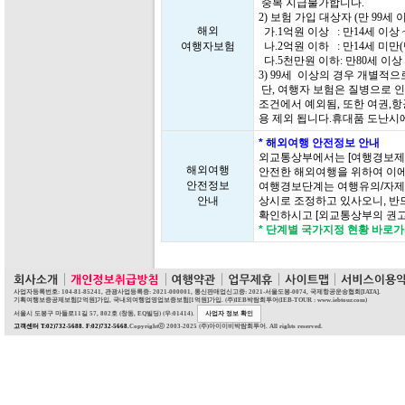
중복 지급불가합니다.
2) 보험 가입 대상자 (만 99
해외
가.1억원 이상 : 만14세 이상 
여행자보험
나.2억원 이하 : 만14세 미만
다.5천만원 이하: 만80세 이상 
3) 99세 이상의 경우 개별적
단, 여행자 보험은 질병으로 인
조건에서 예외됨, 또한 여권,항
용 제외 됩니다.휴대품 도난시
* 해외여행 안전정보 안내
외교통상부에서는 [여행경보제
해외여행
안전한 해외여행을 위하여 이에
안전정보
여행경보단계는 여행유의/자제/
안내
상시로 조정하고 있사오니, 반
확인하시고 [외교통상부의 권고
* 단계별 국가지정 현황 바로
사업자등록번호: 104-81-85241, 관광사업등록증: 2021-000001, 통신판매업신고증: 2021-서울도봉-0074, 국제항공운송협회[IATA].
기획여행보증공제보험[2억원]가입, 국내외여행업영업보증보험[1억원]가입. (주)IEB박람회투어(IEB-TOUR : www.iebtour.com)
서울시 도봉구 마들로11길 57, 802호 (창동, EQ빌딩) (우:01414).
사업자 정보 확인
고객센터 T:02)732-5688. F:02)732-5668.
Copyrightⓒ 2003-2025 (주)아이이비박람회투어. All rights reserved.