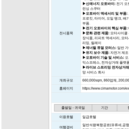
▶신에너지 오토바이:
전기 오토
런싱 스쿠터
▶오토바이 액세서리 및 부품:
프로킷, 타이어, 오일 탱크, 배기
부품.
▶전기 오토바이의 핵심 부품:
전시품목
▶문화 관련 제품:
모터사이클 투
장식품, 리피트 액세서리, 모터
리밍, 릴레이
▶제너럴 퓨얼 모터스:
일반 가
▶유지 보수 제품:
자전거 제조 
▶오토바이 기술 및 서비스:
오
익스프레스, 전자상거래 플랫폼,
▶라이브 스트리밍 전자상거래
망 서비스 회사
개최규모
660,000sqm, 860업체, 200
홈페이지
https://www.cimamotor.com/ex
출발일 - 귀국일
기간
이용호텔
일급호텔
일반석왕복항공료(유류세,공항세
여행경비