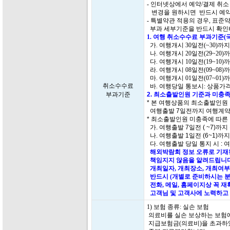
- 인터넷상에서 예약/결제 취
변경을 원하시면 반드시 예약
- 특별약관 적용의 경우, 표
부과 세부기준을 반드시 확인
1. 여행 취소수수료 부과기준(
가. 여행개시 30일전(~30)까
나. 여행개시 20일전(29~20)
다. 여행개시 10일전(19~10)
라. 여행개시 08일전(09~08)
마. 여행개시 01일전(07~01)
취소수수료
바. 여행당일 통보시: 상품가격
부과기준
2. 최소출발인원 기준과 미충족
* 본 여행상품의 최소출발인원
여행출발 7일전까지 여행계약
* 최소출발인원 미충족에 따른
가. 여행출발 7일전 ( ~7)까지
나. 여행출발 1일전 (6~1)까
다. 여행출발 당일 통지 시 : 
해외박람회 정보 오류로 기재된
책임지지 않음을 알려드립니다
개최일자, 개최장소, 개최여부
반드시 (개별로 준비하시는 분
전화, 메일, 홈페이지상 꼭 
고객님 및 고객사에 노력하고 
1) 보험 종류: 실손 보험
의료비를 실손 보상하는 보험에
지급보험금(의료비)을 초과하