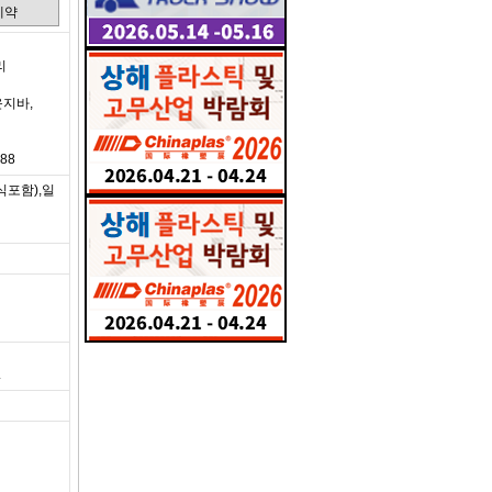
예약
리
운지바,
888
식포함),일
.