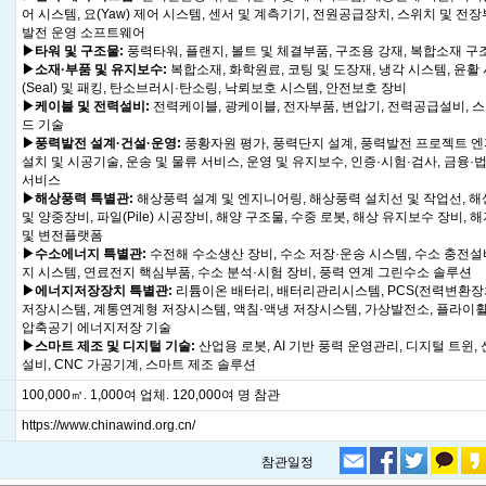
어 시스템, 요(Yaw) 제어 시스템, 센서 및 계측기기, 전원공급장치, 스위치 및 전장
발전 운영 소프트웨어
▶타워 및 구조물:
풍력타워, 플랜지, 볼트 및 체결부품, 구조용 강재, 복합소재 구
▶소재·부품 및 유지보수:
복합소재, 화학원료, 코팅 및 도장재, 냉각 시스템, 윤활 
(Seal) 및 패킹, 탄소브러시·탄소링, 낙뢰보호 시스템, 안전보호 장비
▶케이블 및 전력설비:
전력케이블, 광케이블, 전자부품, 변압기, 전력공급설비, 
드 기술
▶풍력발전 설계·건설·운영:
풍황자원 평가, 풍력단지 설계, 풍력발전 프로젝트 
설치 및 시공기술, 운송 및 물류 서비스, 운영 및 유지보수, 인증·시험·검사, 금융·
서비스
▶해상풍력 특별관:
해상풍력 설계 및 엔지니어링, 해상풍력 설치선 및 작업선, 해
및 양중장비, 파일(Pile) 시공장비, 해양 구조물, 수중 로봇, 해상 유지보수 장비,
및 변전플랫폼
▶수소에너지 특별관:
수전해 수소생산 장비, 수소 저장·운송 시스템, 수소 충전설
지 시스템, 연료전지 핵심부품, 수소 분석·시험 장비, 풍력 연계 그린수소 솔루션
▶에너지저장장치 특별관:
리튬이온 배터리, 배터리관리시스템, PCS(전력변환장치
저장시스템, 계통연계형 저장시스템, 액침·액냉 저장시스템, 가상발전소, 플라이휠
압축공기 에너지저장 기술
▶스마트 제조 및 디지털 기술:
산업용 로봇, AI 기반 풍력 운영관리, 디지털 트윈
설비, CNC 가공기계, 스마트 제조 솔루션
100,000㎡. 1,000여 업체. 120,000여 명 참관
https://www.chinawind.org.cn/
참관일정