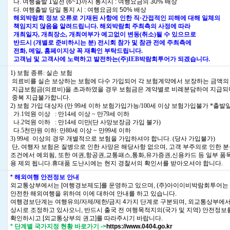
나. 여행출발 1일전 (6~1)까지 통지시 : 여행요금의 30% 배상
다. 여행출발 당일 통지 시 : 여행요금의 50% 배상
해외박람회 정보 오류로 기재된 사항에 인한 직·간접적인 피해에 대해 일체의
책임지지 않음을 알려드립니다. 해외박람회 주최측의 사정에 따라
개최일자, 개최장소, 개최여부가 예고없이 변동(취소)될 수 있으므로
반드시 (개별로 준비하시는 분) 전시회 참가 및 참관 전에 주최측에
전화, 메일, 홈페이지상 꼭 재확인 부탁드립니다.
고객님 및 고객사에 노력하고 발전하는(주)IEB박람회투어가 되겠습니다.
1) 보험 종류: 실손 보험
의료비를 실손 보상하는 보험에 다수 가입되어 각 보험계약에서 보장하는 금액의
지급보험금(의료비)을 초과하였을 경우 보험금은 계약별로 비례분담하여 지급되
중복 지급불가합니다.
2) 보험 가입 대상자 (만 99세 이하 보험가입가능/100세 이상 보험가입불가 *출발일
가.1억원 이상 : 만14세 이상 ~ 만79세 이하
나.2억원 이하 : 만14세 미만(단 사망보장금 가입 불가)
다.5천만원 이하: 만80세 이상 ~ 만99세 이하
3) 99세 이상의 경우 개별적으로 보험을 가입하셔야 합니다. (당사 가입불가)
단, 여행자 보험은 질병으로 인한 사망은 해당사항 없으며, 고객 부주의로 인한 분
조건에서 예외됨, 또한 여권,항공권,교통패스,통화,유가증권,신용카드 등 일부 품
용 제외 됩니다.휴대품 도난시에는 현지 경찰서의 확인서를 받아오셔야 합니다.
* 해외여행 안전정보 안내
외교통상부에서는 [여행경보제도]를 운영하고 있으며, (주)아이이비박람회투어는
안전한 해외여행을 위하여 이에 대하여 안내를 하고 있습니다.
여행경보단계는 여행유의/자제/제한/금지 4가지 단계로 구분되며, 외교통상부에
상시로 조정하고 있사오니, 반드시 출국 전 여행목적지의(국가 및 지역) 안전정보
확인하시고 [외교통상부의 권고]를 따라주시기 바랍니다.
* 단계별 국가지정 현황 바로가기
->
https://www.0404.go.kr