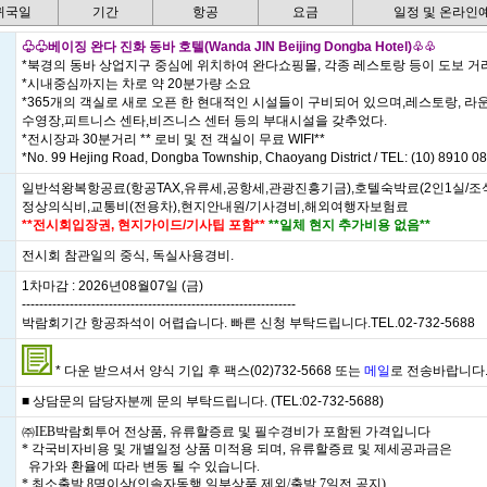
 귀국일
기간
항공
요금
일정 및 온라인
♧♧베이징 완다 진화 동바 호텔(Wanda JIN Beijing Dongba Hotel)♧♧
*북경의 동바 상업지구 중심에 위치하여 완다쇼핑몰, 각종 레스토랑 등이 도보 거
*시내중심까지는 차로 약 20분가량 소요
*365개의 객실로 새로 오픈 한 현대적인 시설들이 구비되어 있으며,레스토랑, 라
수영장,피트니스 센타,비즈니스 센터 등의 부대시설을 갖추었다.
*전시장과 30분거리 ** 로비 및 전 객실이 무료 WIFI**
*No. 99 Hejing Road, Dongba Township, Chaoyang District / TEL: (10) 8910 0
일반석왕복항공료(항공TAX,유류세,공항세,관광진흥기금),호텔숙박료(2인1실/조
정상의식비,교통비(전용차),현지안내원/기사경비,해외여행자보험료
**전시회입장권, 현지가이드/기사팁 포함**
**일체 현지 추가비용 없음**
전시회 참관일의 중식, 독실사용경비.
1차마감 : 2026년08월07일 (금)
---------------------------------------------------------------
박람회기간 항공좌석이 어렵습니다. 빠른 신청 부탁드립니다.TEL.02-732-5688
* 다운 받으셔서 양식 기입 후 팩스(02)732-5668 또는
메일
로 전송바랍니다
■ 상담문의 담당자분께 문의 부탁드립니다. (TEL:02-732-5688)
㈜IEB박람회투어 전상품, 유류할증료 및 필수경비가 포함된 가격입니다
* 각국비자비용 및 개별일정 상품 미적용 되며, 유류할증료 및 제세공과금은
유가와 환율에 따라 변동 될 수 있습니다.
* 최소출발 8명이상(인솔자동행 일부상품 제외/출발 7일전 공지)