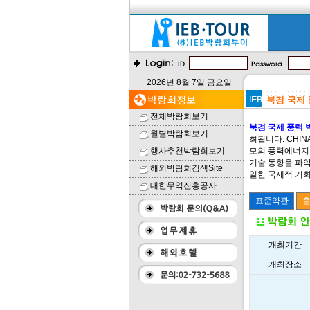
2026년 8월 7일 금요일
북경 국제 풍
전체박람회보기
북경 국제 풍력 박람
월별박람회보기
최됩니다. CHI
행사추천박람회보기
모의 풍력에너지
기술 동향을 파악
해외박람회검색Site
일한 국제적 기회
대한무역진흥공사
개최기간
개최장소