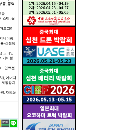
부품, 풍력
조물
시스템, 씰
스마트그리
엔지니어링,
법률·컨설팅
상 크레인
 해저케이블
비, 연료전
), 에너지
 저장장치,
, 산업자동화