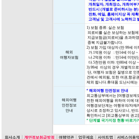
개최일자, 개최장소, 개최여부가
반드시 (개별로 준비하시는 분)
전화, 메일, 홈페이지상 꼭 재
고객님 및 고객사에 노력하고 
1) 보험 종류: 실손 보험
의료비를 실손 보상하는 보험에
지급보험금(의료비)을 초과하였
중복 지급불가합니다.
2) 보험 가입 대상자 (만 99세
해외
가.1억원 이상 : 만14세 이상 ~
여행자보험
나.2억원 이하 : 만14세 미만(
다.5천만원 이하: 만80세 이상 ~
3) 99세 이상의 경우 개별적으
단, 여행자 보험은 질병으로 인한
건에서 예외됨, 또한 여권,항공
제외 됩니다.휴대품 도난시에는
* 해외여행 안전정보 안내
외교통상부에서는 [여행경보제도
해외여행
전한 해외여행을 위하여 이에 대
안전정보
여행경보단계는 여행유의/자제/
안내
상시로 조정하고 있사오니, 반드
확인하시고 [외교통상부의 권고
* 단계별 국가지정 현황 바로가