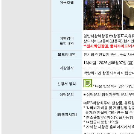
이용호텔
일반석왕복항공료(항공TAX,유류
여행경비
상의식비,교통비(전용차),현지
포함내역
**전시회입장권, 현지가이드/기사
불포함내역
전시회 참관일의 중식, 독실 사
1차마감 : 2026년08월07일 (금)
마감일자
------------------------------------------
박람회기간 항공좌석이 어렵습니다. 
신청서 양식
* 다운 받으셔서 양식 기입 후
상담문의
■ 상담문의 담당자분께 문의 부탁드립
㈜IEB박람회투어 전상품, 유류
* 각국비자비용 및 개별일정 상
유가와 환율에 따라 변동 될 수
[총액표시제]
* 최소출발 8명이상(인솔자동행
* 여행공제보험: 1억원.
* 자세한 사항은 홈페이지에서