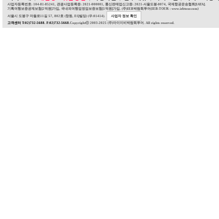
사업자등록번호: 104-81-85241, 관광사업등록증: 2021-000001, 통신판매업신고증: 2021-서울도봉-0074, 국제항공운송협회[IATA].
기획여행보증공제보험[2억원]가입, 국내외여행업영업보증보험[1억원]가입. (주)IEB박람회투어(IEB-TOUR : www.iebtour.com)
서울시 도봉구 마들로11길 57, 802호 (창동, EQ빌딩) (우:01414).
사업자 정보 확인
고객센터 T:02)732-5688. F:02)732-5668.
Copyrightⓒ 2003-2025 (주)아이이비박람회투어. All rights reserved.