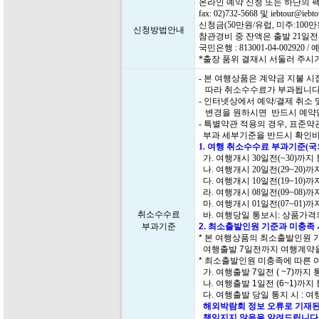
온라인 예약 신청 또는 하단의 
fax: 02)732-5668 및 iebtour@i
신청금(50만원/유럽, 미주:10
신청방법안내
참관경비 중 잔액은 출발 21일
국민은행 : 813001-04-00292
*출장 품위 결재시 서둘러 주시
- 본 여행상품은 계약금 지불 
따라 취소수수료가 부과됩니다
- 인터넷상에서 예약/결제 취소
변경을 원하시면 반드시 예약담
- 특별약관 적용의 경우, 표준
부과 세부기준을 반드시 확인바
1. 여행 취소수수료 부과기준(
가. 여행개시 30일전(~30)까지
나. 여행개시 20일전(29~20)
다. 여행개시 10일전(19~10)
라. 여행개시 08일전(09~08)
마. 여행개시 01일전(07~01)
취소수수료
바. 여행당일 통보시: 상품가격의
부과기준
2. 최소출발인원 기준과 미충족
* 본 여행상품의 최소출발인원 
여행출발 7일전까지 여행계약을
* 최소출발인원 미충족에 따른 
가. 여행출발 7일전 ( ~7)까지
나. 여행출발 1일전 (6~1)까지
다. 여행출발 당일 통지 시 : 여
해외박람회 정보 오류로 기재된
책임지지 않음을 알려드립니다.