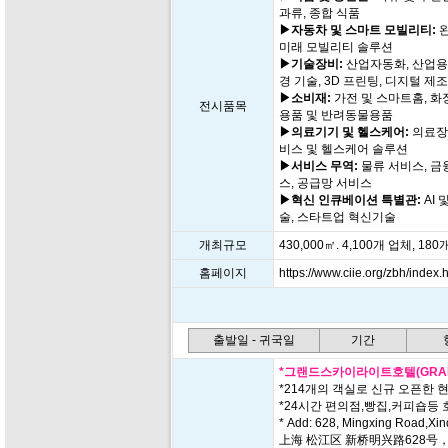
과류, 종합 식품
▶자동차 및 스마트 모빌리티:
완
미래 모빌리티 솔루션
▶기술장비:
산업자동화, 산업용 
경 기술, 3D 프린팅, 디지털 제
▶소비재:
가전 및 스마트홈, 화
전시품목
용품 및 반려동물용품
▶의료기기 및 헬스케어:
의료장비
비스 및 헬스케어 솔루션
▶서비스 무역:
물류 서비스, 금
스, 공급망 서비스
▶혁신 인큐베이션 특별관:
AI 
술, 스타트업 혁신기술
개최규모
430,000㎡. 4,100개 업체, 18
홈페이지
https://www.ciie.org/zbh/index.
출발일 - 귀국일
기간
*그랜드스카이라이트호텔(GRAND 
*214개의 객실로 신규 오픈한 현
*24시간 편의점,빵집,커피숍등 
* Add: 628, Mingxing Road,Xin
上海 松江区 新桥明兴路628号，近新南