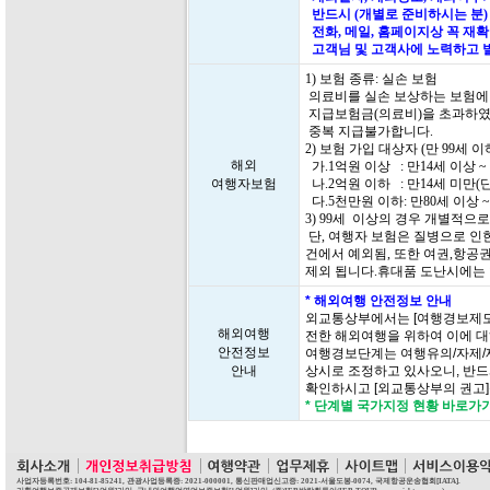
반드시 (개별로 준비하시는 분)
전화, 메일, 홈페이지상 꼭 재
고객님 및 고객사에 노력하고 
1) 보험 종류: 실손 보험
의료비를 실손 보상하는 보험에
지급보험금(의료비)을 초과하였
중복 지급불가합니다.
2) 보험 가입 대상자 (만 99세
해외
가.1억원 이상 : 만14세 이상 ~
여행자보험
나.2억원 이하 : 만14세 미만(
다.5천만원 이하: 만80세 이상 ~
3) 99세 이상의 경우 개별적으
단, 여행자 보험은 질병으로 인한
건에서 예외됨, 또한 여권,항공
제외 됩니다.휴대품 도난시에는
* 해외여행 안전정보 안내
외교통상부에서는 [여행경보제도
해외여행
전한 해외여행을 위하여 이에 대
안전정보
여행경보단계는 여행유의/자제/
안내
상시로 조정하고 있사오니, 반드
확인하시고 [외교통상부의 권고
* 단계별 국가지정 현황 바로가
사업자등록번호: 104-81-85241, 관광사업등록증: 2021-000001, 통신판매업신고증: 2021-서울도봉-0074, 국제항공운송협회[IATA].