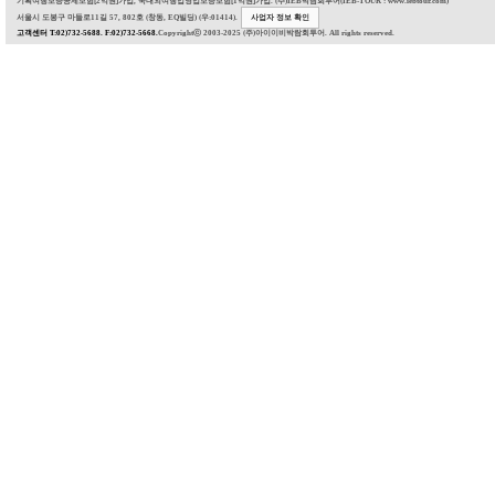
기획여행보증공제보험[2억원]가입, 국내외여행업영업보증보험[1억원]가입. (주)IEB박람회투어(IEB-TOUR : www.iebtour.com)
서울시 도봉구 마들로11길 57, 802호 (창동, EQ빌딩) (우:01414).
사업자 정보 확인
고객센터 T:02)732-5688. F:02)732-5668.
Copyrightⓒ 2003-2025 (주)아이이비박람회투어. All rights reserved.