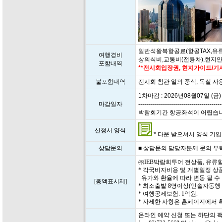
일반석왕복항공료(항공TAX,유류
여행경비
상의식비,교통비(전용차),현지
포함내역
**전시회입장권, 현지가이드/기사
불포함내역
전시회 참관 일의 중식, 독실 사용
1차마감 : 2026년08월07일 (금)
마감일자
------------------------------------------
박람회기간 항공좌석이 어렵습니다. 
신청서 양식
* 다운 받으셔서 양식 기입 후
상담문의
■ 상담문의 담당자분께 문의 부탁드립
㈜IEB박람회투어 전상품, 유류
* 각국비자비용 및 개별일정 상
유가와 환율에 따라 변동 될 수
[총액표시제]
* 최소출발 8명이상(인솔자동행
* 여행공제보험: 1억원.
* 자세한 사항은 홈페이지에서
온라인 예약 신청 또는 하단의 