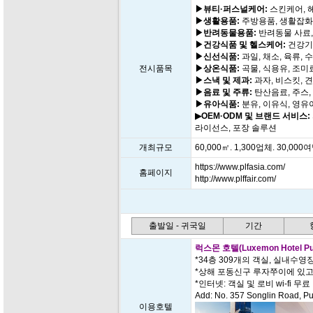
▶뷰티·퍼스널케어:
스킨케어, 
▶생활용품:
주방용품, 생활잡화,
▶반려동물용품:
반려동물 사료,
▶건강식품 및 헬스케어:
건강기능
▶신선식품:
과일, 채소, 육류, 
전시품목
▶상온식품:
곡물, 식용유, 조미
▶스낵 및 제과:
과자, 비스킷, 견
▶음료 및 주류:
탄산음료, 주스, 
▶유아식품:
분유, 이유식, 영유
▶OEM·ODM 및 브랜드 서비스:
라이선스, 포장 솔루션
개최규모
60,000㎡. 1,300업체. 30,00
https://www.plfasia.com/
홈페이지
http://www.plffair.com/
출발일 - 귀국일
기간
럭스몬 호텔(Luxemon Hotel Pud
*34층 309개의 객실, 실내수영
*상해 포동신구 루자쭈이에 있
*인터넷: 객실 및 로비 wi-fi 무료
Add: No. 357 Songlin Road, Pu
이용호텔