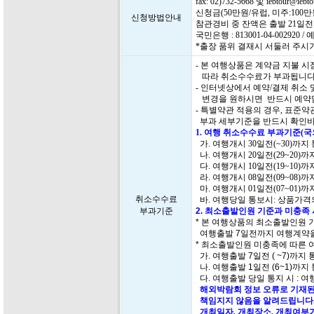
fax: 02)732-5668 및 iebtour@i
신청금(50만원/유럽, 미주:10
신청방법안내
참관경비 중 잔액은 출발 21일
국민은행 : 813001-04-00292
*출장 품위 결재시 서둘러 주시
- 본 여행상품은 계약금 지불 
따라 취소수수료가 부과됩니다
- 인터넷상에서 예약/결제 취소
변경을 원하시면 반드시 예약담
- 특별약관 적용의 경우, 표준
부과 세부기준을 반드시 확인바
1. 여행 취소수수료 부과기준(
가. 여행개시 30일전(~30)까지
나. 여행개시 20일전(29~20)
다. 여행개시 10일전(19~10)
라. 여행개시 08일전(09~08)
마. 여행개시 01일전(07~01)
취소수수료
바. 여행당일 통보시: 상품가격의
부과기준
2. 최소출발인원 기준과 미충족
* 본 여행상품의 최소출발인원 
여행출발 7일전까지 여행계약을
* 최소출발인원 미충족에 따른 
가. 여행출발 7일전 ( ~7)까지
나. 여행출발 1일전 (6~1)까지
다. 여행출발 당일 통지 시 : 여
해외박람회 정보 오류로 기재된
책임지지 않음을 알려드립니다.
개최일자, 개최장소, 개최여부가